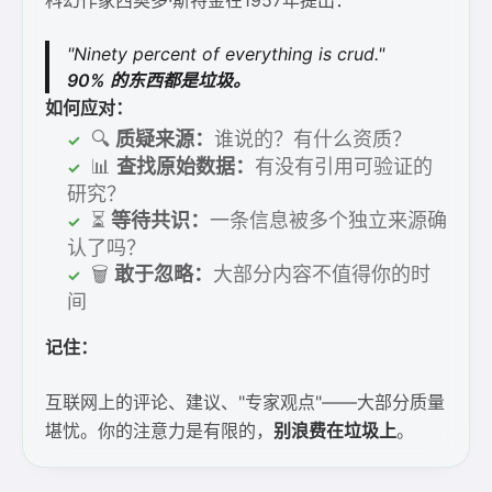
科幻作家西奥多·斯特金在1957年提出：
"Ninety percent of everything is crud."
90% 的东西都是垃圾。
如何应对：
🔍
质疑来源：
谁说的？有什么资质？
📊
查找原始数据：
有没有引用可验证的
研究？
⏳
等待共识：
一条信息被多个独立来源确
认了吗？
🗑️
敢于忽略：
大部分内容不值得你的时
间
记住：
互联网上的评论、建议、"专家观点"——大部分质量
堪忧。你的注意力是有限的，
别浪费在垃圾上
。